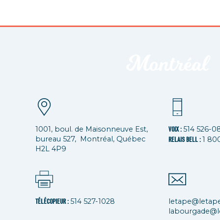
1001, boul. de Maisonneuve Est,
514 526-0
VOIX :
bureau 527, Montréal, Québec
1 80
RELAIS BELL :
H2L 4P9
514 527-1028
letape@letap
TÉLÉCOPIEUR :
labourgade@l