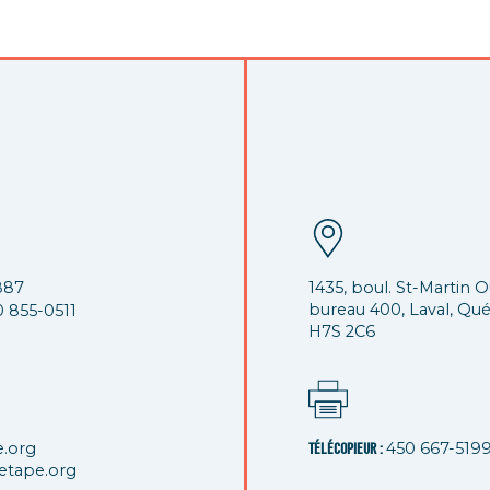
887
1435, boul. St-Martin O
bureau 400, Laval, Qu
0 855-0511
H7S 2C6
e.org
450 667-519
TÉLÉCOPIEUR :
etape.org