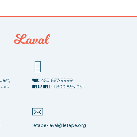
uest,
450 667-9999
VOIX :
ébec
1 800 855-0511
RELAIS BELL :
9
letape-laval@letape.org